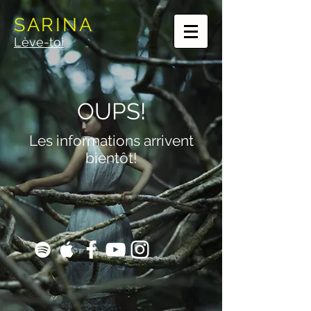
SARINA
Lève-toi
OUPS!
Les informations arrivent
bientôt!